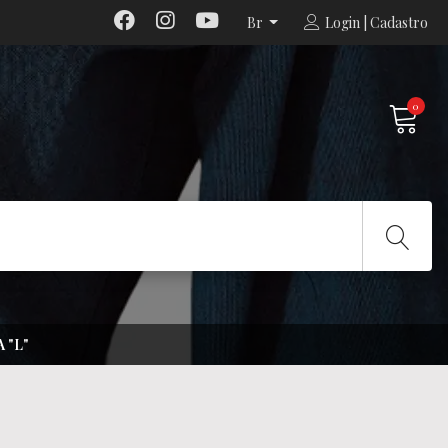
Br
Login | Cadastro
0
 "L"