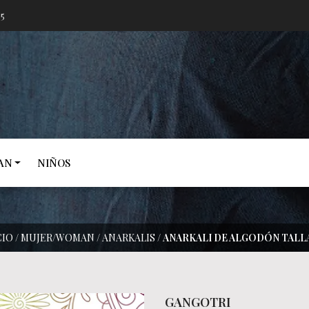
05
AN
NIÑOS
CIO
/
MUJER/WOMAN
/
ANARKALIS
/
ANARKALI DE ALGODÓN TALLA
GANGOTRI