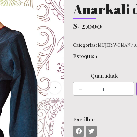
Anarkali d
$42.000
Categorias:
MUJER/WOMAN
/
A
Estoque:
1
Quantidade
-
+
Partilhar