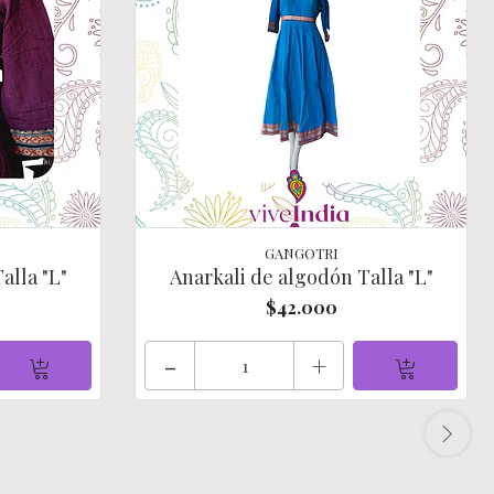
GANGOTRI
alla "L"
Anarkali de algodón Talla "L"
$42.000
-
+