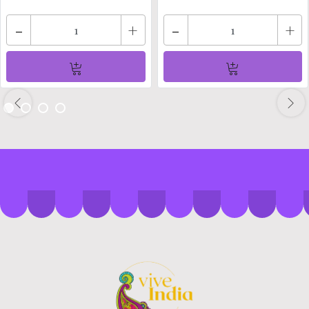
-
+
-
+