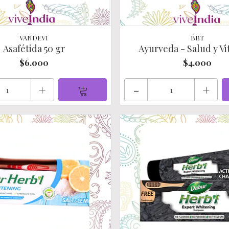
VANDEVI
BBT
Asafétida 50 gr
Ayurveda - Salud y Vi
$6.000
$4.000
+
-
+