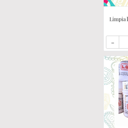
Limpia 
-