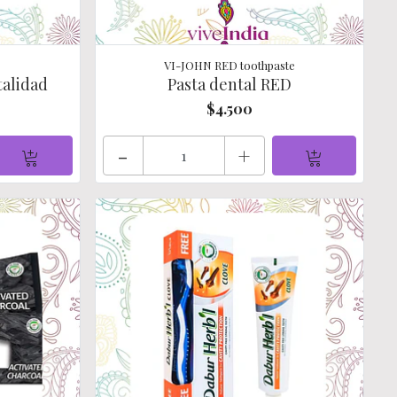
VI-JOHN RED toothpaste
talidad
Pasta dental RED
$4.500
-
+