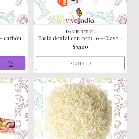
DABUR HERB'L
- carbón..
Pasta dental con cepillo - Clavo ..
$7.500
AGOTADO