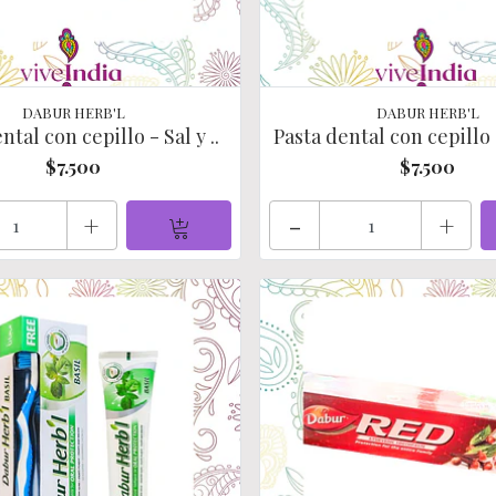
DABUR HERB'L
DABUR HERB'L
ntal con cepillo - Sal y ..
Pasta dental con cepillo 
$7.500
$7.500
+
-
+