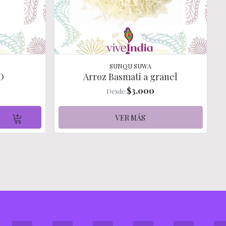
SUNQU SUWA
D
Arroz Basmati a granel
$3.000
Desde
VER MÁS