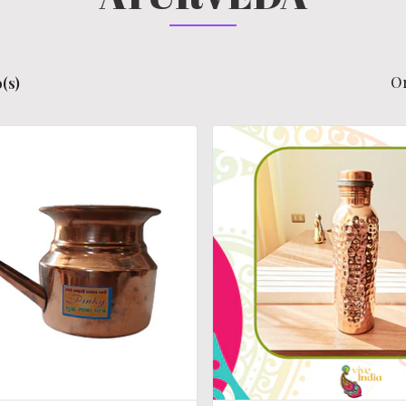
O
(s)