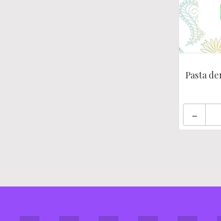
Pasta den
-