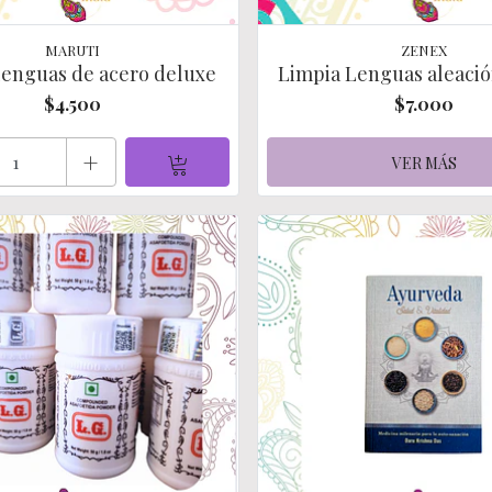
MARUTI
ZENEX
lenguas de acero deluxe
Limpia Lenguas aleaci
$4.500
$7.000
+
VER MÁS