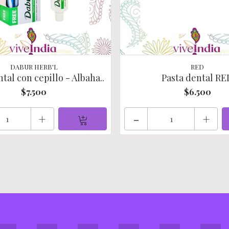
DABUR HERB'L
RED
tal con cepillo - Albaha..
Pasta dental RE
$7.500
$6.500
+
-
+