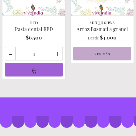
RED
SUNQU SUWA
Pasta dental RED
Arroz Basmati a granel
$6.500
$3.000
Desde
-
+
VER MÁS