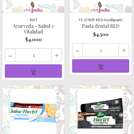
BBT
VI-JOHN RED toothpaste
Ayurveda - Salud y
Pasta dental RED
Vitalidad
$4.500
$4.000
-
+
-
+