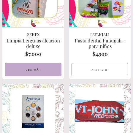
ZENEX
PATANJALI
Limpia Lenguas aleación
Pasta dental Patanjali -
deluxe
para niños
$7.000
$4.500
VER MÁS
AGOTADO