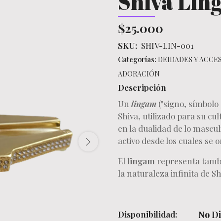
Shiva Lin
$25.000
SKU:
SHIV-LIN-001
Categorías:
DEIDADES Y ACCE
ADORACIÓN
Descripción
Un
lingam
("signo, símbolo
Shiva, utilizado para su cul
en la dualidad de lo mascul
activo desde los cuales se o
El
lingam
representa tambi
la naturaleza infinita de Sh
Disponibilidad:
No Di