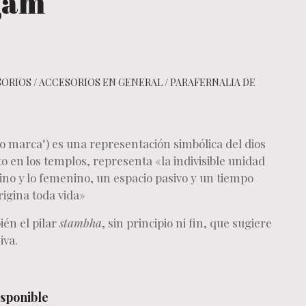
gam
SORIOS
/
ACCESORIOS EN GENERAL
/
PARAFERNALIA DE
 o marca") es una representación simbólica del dios
to en los templos, representa «la indivisible unidad
ino y lo femenino, un espacio pasivo y un tiempo
rigina toda vida»
én el pilar
stambha
, sin principio ni fin, que sugiere
iva.
sponible