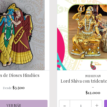
s de Dioses Hindúes
NIDHIVAN
Lord Shiva con trident
..
$3.500
Desde
$12.000
-
+
VER MÁS