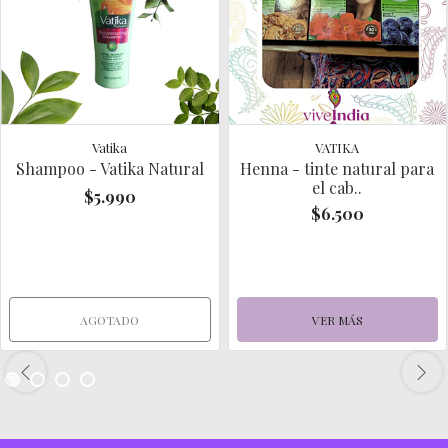
Vatika
VATIKA
Shampoo - Vatika Natural
Henna - tinte natural para
el cab..
$5.990
$6.500
AGOTADO
VER MÁS