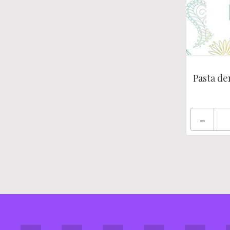
Pasta den
-