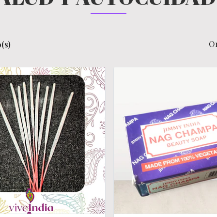
O
(s)