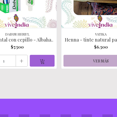
DABUR HERB'L
VATIKA
tal con cepillo - Albaha..
Henna - tinte natural par
$7.500
$6.500
+
VER MÁS