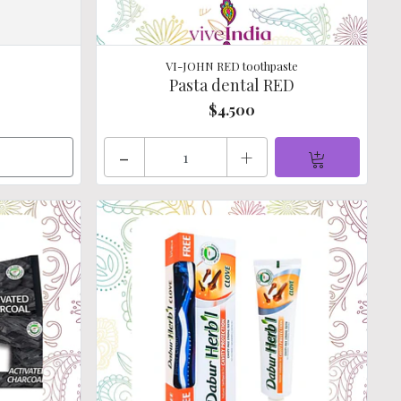
VI-JOHN RED toothpaste
Pasta dental RED
$4.500
-
+