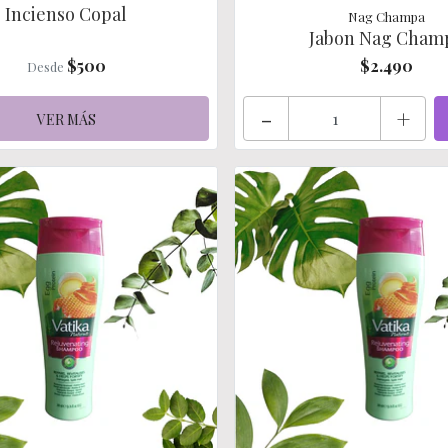
Incienso Copal
Nag Champa
Jabon Nag Cham
$500
$2.490
Desde
-
+
VER MÁS