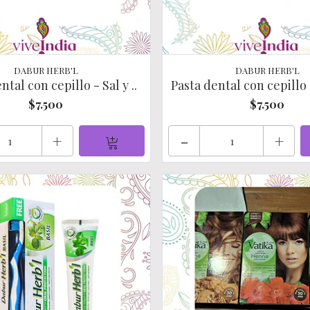
DABUR HERB'L
DABUR HERB'L
ntal con cepillo - Sal y ..
Pasta dental con cepillo 
$7.500
$7.500
+
-
+