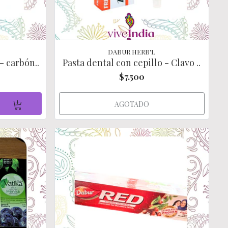
DABUR HERB'L
- carbón..
Pasta dental con cepillo - Clavo ..
$7.500
AGOTADO