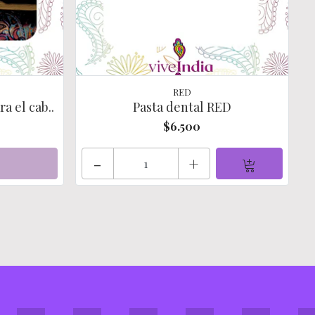
RED
a el cab..
Pasta dental RED
$6.500
-
+