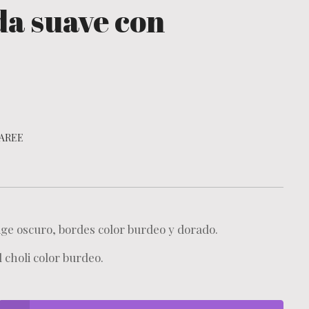
da suave con
AREE
ige oscuro, bordes color burdeo y dorado.
l choli color burdeo.