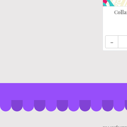
Colla
-