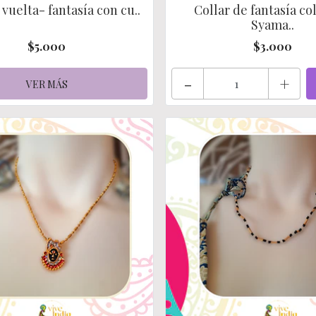
 vuelta- fantasía con cu..
Collar de fantasía c
Syama..
$5.000
$3.000
-
+
VER MÁS