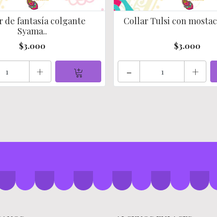
r de fantasía colgante
Collar Tulsi con mostacil
Syama..
$3.000
$3.000
+
-
+