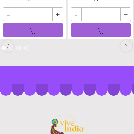
-
+
-
+