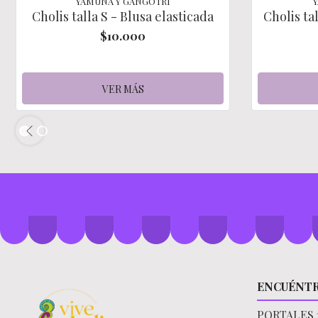
YAMUNA Y GANGOTRI
Cholis talla S - Blusa elasticada
Cholis ta
$10.000
VER MÁS
ENCUÉNT
PORTALES 