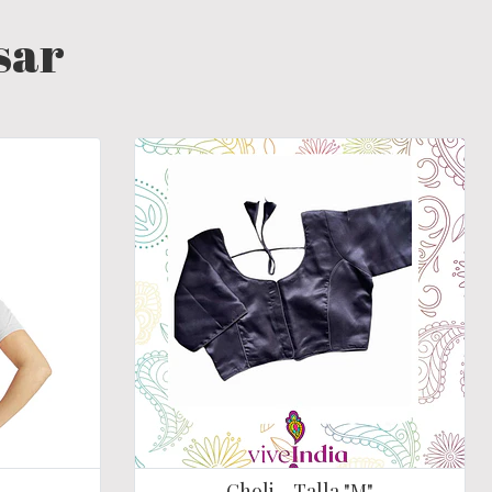
sar
Choli - Talla "M"