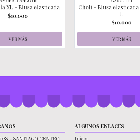
YAMUNA /GANGOTRI
GANGOTRI
lla XL - Blusa elasticada
Choli - Blusa elasticad
L
$10.000
$10.000
VER MÁS
VER MÁS
RANOS
ALGUNOS ENLACES
3185 - SANTIAGO CENTRO,
Inicio