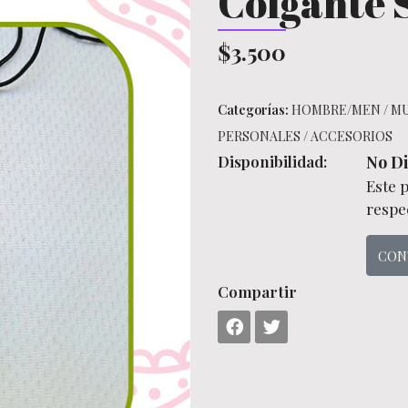
Colgante 
$3.500
Categorías:
HOMBRE/MEN
/
M
PERSONALES
/
ACCESORIOS
Disponibilidad:
No Di
Este 
respec
CON
Compartir