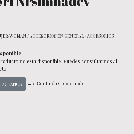
Sri Nrsimhadev
UJER/WOMAN
/
ACCESORIOS EN GENERAL
/
ACCESORIOS
sponible
producto no está disponible. Puedes consultarnos al
to..
← o Continúa Comprando
TÁCTANOS