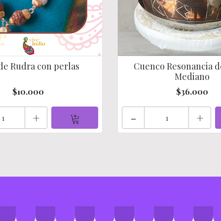
de Rudra con perlas
Cuenco Resonancia d
Mediano
$10.000
$36.000
+
-
+