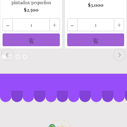
pintados/pequeños
$3.000
$2.500
-
+
-
+