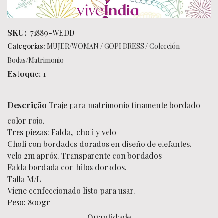
SKU:
71889-WEDD
Categorias:
MUJER/WOMAN
/
GOPI DRESS
/
Colección
Bodas/Matrimonio
Estoque:
1
Descrição
Traje para matrimonio finamente bordado
color rojo.
Tres piezas: Falda, choli y velo
Choli con bordados dorados en diseño de elefantes.
velo 2m apróx. Transparente con bordados
Falda bordada con hilos dorados.
Talla M/L
Viene confeccionado listo para usar.
Peso: 800gr
Quantidade