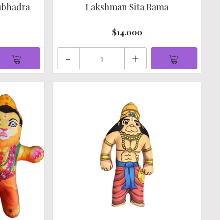
ubhadra
Lakshman Sita Rama
$14.000
-
+