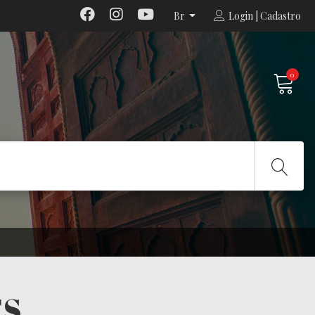
Br
Login | Cadastro
0
ES