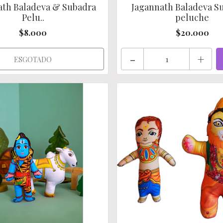
ath Baladeva & Subadra
Jagannath Baladeva S
Pelu..
peluche
$8.000
$20.000
-
+
ESGOTADO