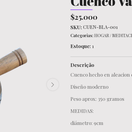
Cuenco Va
$25.000
SKU:
CUEN-BLA-001
Categorias:
HOGAR
/
MEDITAC
Estoque:
1
Descrição
Cuenco hecho en aleacion d
Diseño moderno
Peso aprox: 350 gramos
MEDIDAS:
diámetro: 9cm