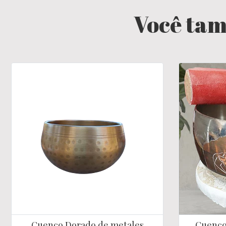
Você tam
Cuenco Dorado de metales
Cuenco