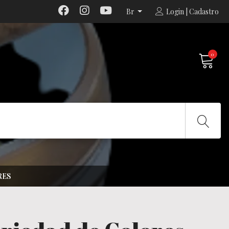
Br
Login | Cadastro
0
RES