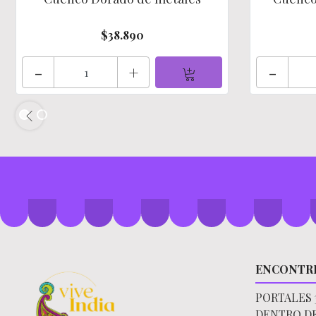
$38.890
-
+
-
ENCONTR
PORTALES 
DENTRO D