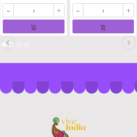
-
+
-
+