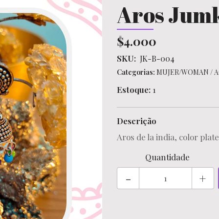
Aros Jum
$4.000
SKU:
JK-B-004
Categorias:
MUJER/WOMAN
/
A
Estoque:
1
Descrição
Aros de la india, color pla
Quantidade
-
+