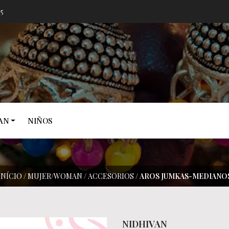
05
AN
NIÑOS
INÍCIO
/
MUJER/WOMAN
/
ACCESORIOS
/
AROS JUMKAS-MEDIANO
NIDHIVAN