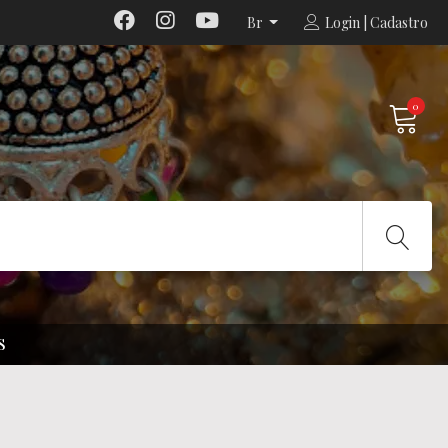
Br
Login | Cadastro
0
S