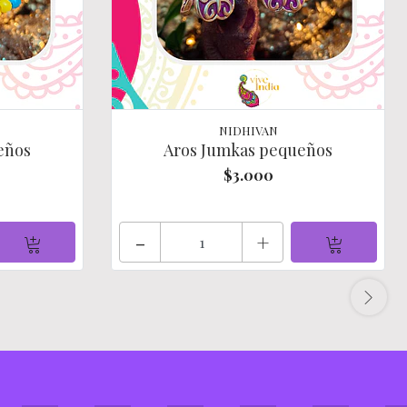
NIDHIVAN
eños
Aros Jumkas pequeños
$3.000
-
+