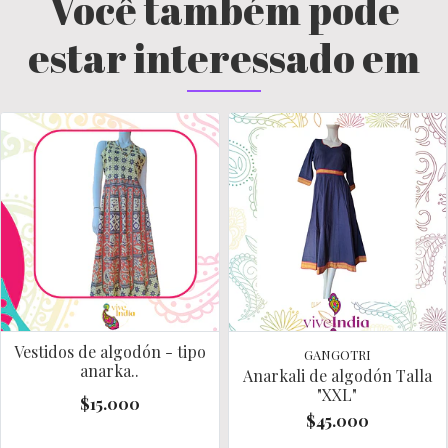
Você também pode
estar interessado em
Vestidos de algodón - tipo
GANGOTRI
anarka..
Anarkali de algodón Talla
"XXL"
$15.000
$45.000