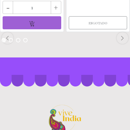
-
+
ESGOTADO