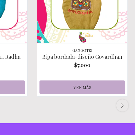
GANGOTRI
ri Radha
Bipa bordada-diseño Govardhan
$7.000
VER MÁS