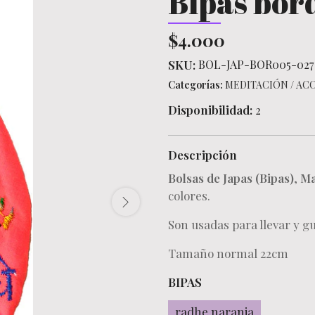
Bipas bor
$4.000
SKU:
BOL-JAP-BOR005-027
Categorías:
MEDITACIÓN
/
ACC
Disponibilidad:
2
Descripción
Bolsas de Japas (Bipas)
,
Ma
colores.
Son usadas para llevar y g
Tamaño normal 22cm
BIPAS
radhe naranja