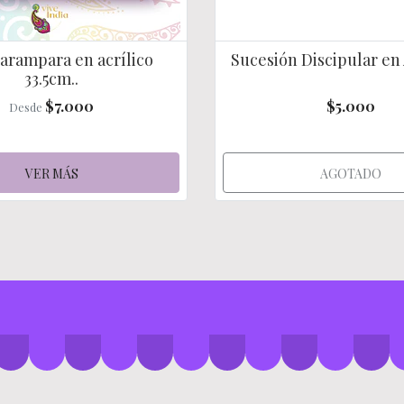
arampara en acrílico
Sucesión Discipular en A
33.5cm..
$7.000
$5.000
Desde
VER MÁS
AGOTADO