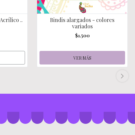
crílico ..
Bindis alargados - colores
variados
$1.500
VER MÁS