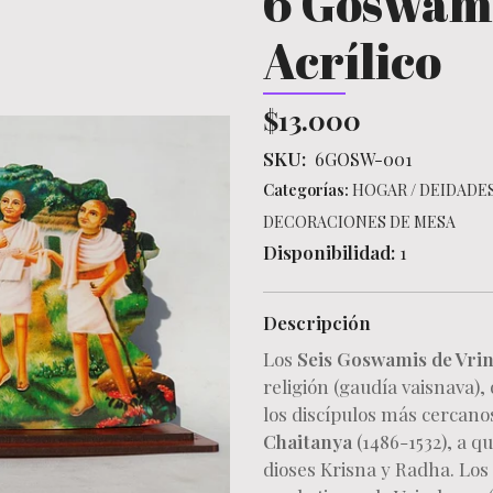
6 Goswami
Acrílico
$13.000
SKU:
6GOSW-001
Categorías:
HOGAR
/
DEIDADES
DECORACIONES DE MESA
Disponibilidad:
1
Descripción
Los
Seis Goswamis de Vri
religión (gaudía vaisnava),
los discípulos más cercano
Chaitanya
(1486-1532), a q
dioses Krisna y Radha. Lo