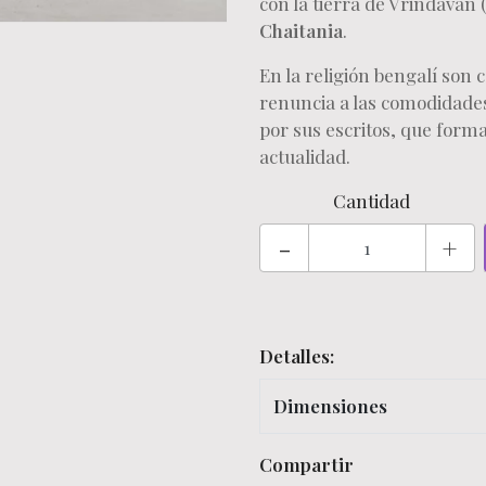
con la tierra de Vrindavan
Chaitania
.
En la religión bengalí son
renuncia a las comodidades f
por sus escritos, que forma
actualidad.
Cantidad
-
+
Detalles:
Dimensiones
Compartir