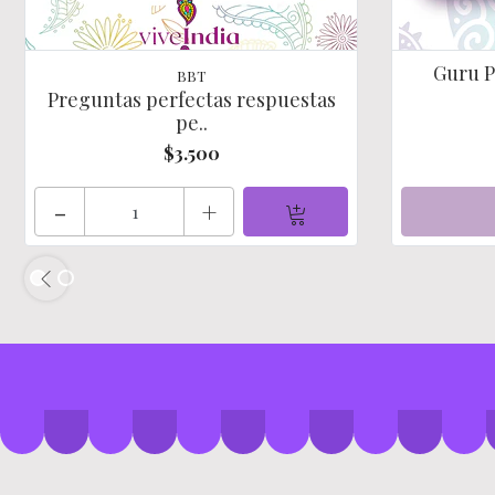
Guru P
BBT
Preguntas perfectas respuestas
pe..
$3.500
-
+