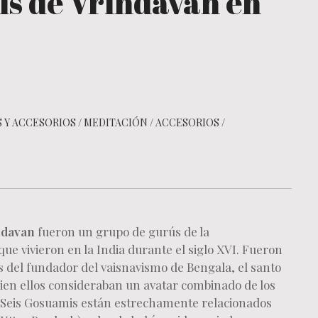
s de Vrindavan en
 Y ACCESORIOS
/
MEDITACIÓN
/
ACCESORIOS
/
ndavan
fueron un grupo de gurús de la
 que vivieron en la India durante el siglo XVI. Fueron
s del fundador del vaisnavismo de Bengala, el santo
uien ellos consideraban un avatar combinado de los
s Seis Gosuamis están estrechamente relacionados