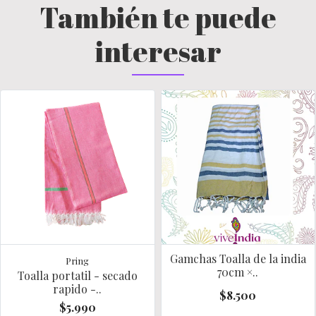
También te puede
interesar
Gamchas Toalla de la india
Pring
70cm ×..
Toalla portatil - secado
rapido -..
$8.500
$5.990