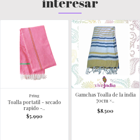
interesar
Gamchas Toalla de la india
Pring
70cm ×..
Toalla portatil - secado
rapido -..
$8.500
$5.990