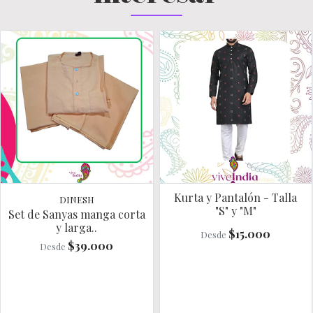
Kurta y Pantalón - Talla
DINESH
"S" y "M"
Set de Sanyas manga corta
y larga..
$15.000
Desde
$39.000
Desde