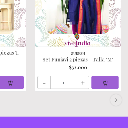
piezas T..
SURESH
Set Punjavi 2 piezas - Talla "M"
$32.000
-
+