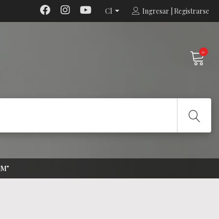
Cl
Ingresar | Registrarse
0
"M"