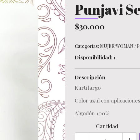
Punjavi Se
$30.000
Categorías:
MUJER/WOMAN
/
P
Disponibilidad:
1
Descripción
Kurti largo
Color azul con aplicacione
Algodón 100%
Cantidad
-
+