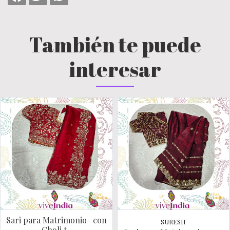
También te puede
interesar
Sari para Matrimonio- con
SURESH
Choli t..