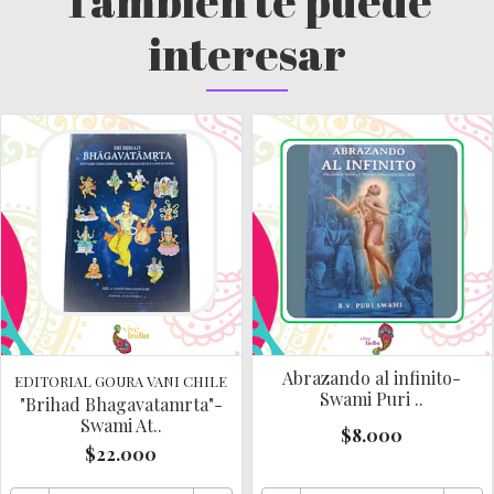
También te puede
interesar
Abrazando al infinito-
EDITORIAL GOURA VANI CHILE
Swami Puri ..
"Brihad Bhagavatamrta"-
Swami At..
$8.000
$22.000