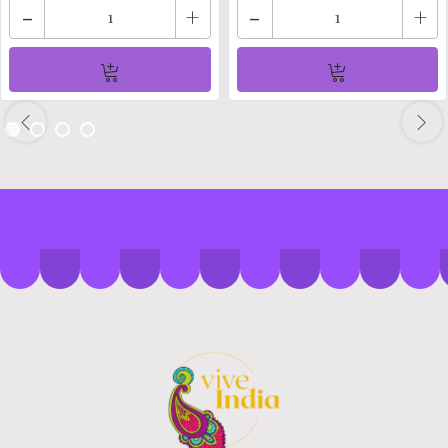
-
+
-
+