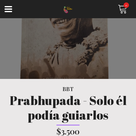
0
BBT
Prabhupada - Solo él
podía guiarlos
$3.500