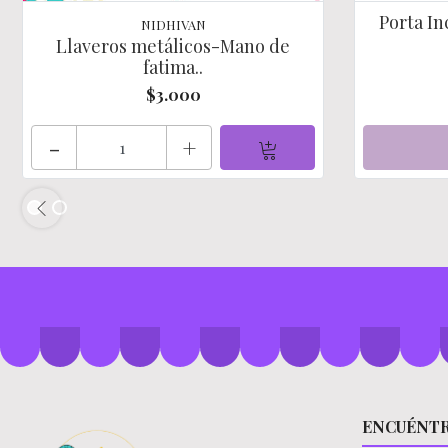
Porta I
NIDHIVAN
Llaveros metálicos-Mano de
fatima..
$3.000
-
+
ENCUÉNT