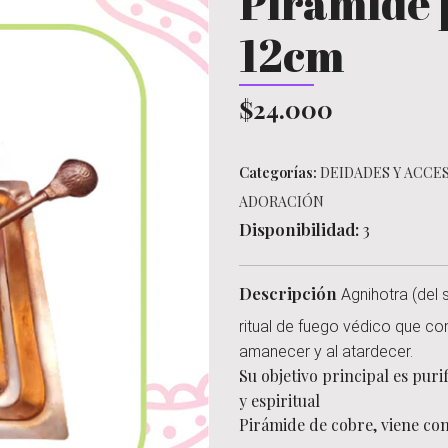
Pirámide 
12cm
$24.000
Categorías:
DEIDADES Y ACCE
ADORACIÓN
Disponibilidad:
3
Descripción
Agnihotra (del 
ritual de fuego védico que co
amanecer y al atardecer.
Su objetivo principal es puri
y espiritual
Pirámide de cobre, viene co