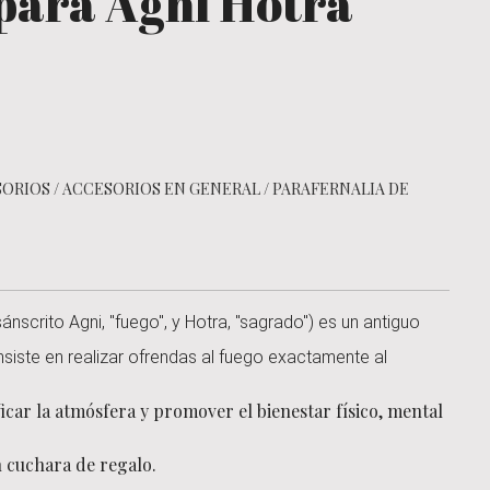
para Agni Hotra
SORIOS
/
ACCESORIOS EN GENERAL
/
PARAFERNALIA DE
sánscrito Agni, "fuego", y Hotra, "sagrado") es un antiguo
nsiste en realizar ofrendas al fuego exactamente al
ficar la atmósfera y promover el bienestar físico, mental
n cuchara de regalo.