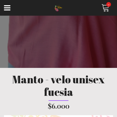
0
Manto - velo unisex
fucsia
$6.000