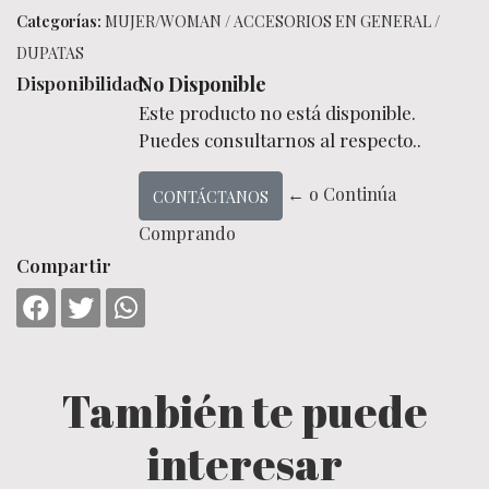
Categorías:
MUJER/WOMAN
/
ACCESORIOS EN GENERAL
/
DUPATAS
Disponibilidad:
No Disponible
Este producto no está disponible.
Puedes consultarnos al respecto..
← o Continúa
CONTÁCTANOS
Comprando
Compartir
También te puede
interesar