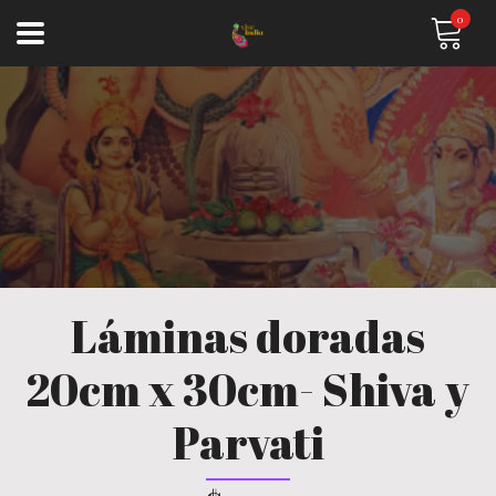
0
Láminas doradas
20cm x 30cm- Shiva y
Parvati