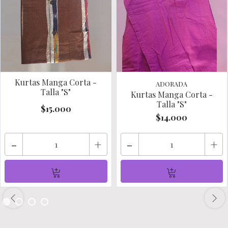
Kurtas Manga Corta -
ADORADA
Talla "S"
Kurtas Manga Corta -
Talla "S"
$15.000
$14.000
-
+
-
+