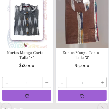
Kurtas Manga Corta -
Kurtas Manga Corta -
Talla "S"
Talla "S"
$18.000
$15.000
-
+
-
+