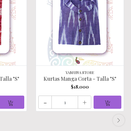
YAMUNA STORE
alla "S"
Kurtas Manga Corta - Talla "S"
$18.000
-
+