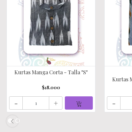
Kurtas Manga Corta - Talla "S"
Kurtas M
$18.000
-
+
-