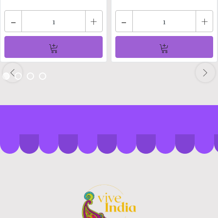
-
+
-
+