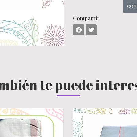
CON
Compartir
mbién te puede intere