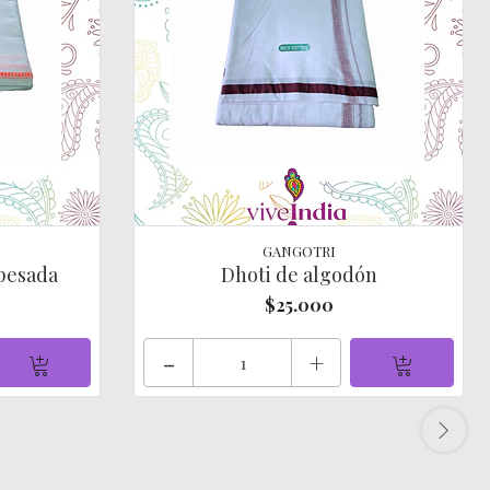
GANGOTRI
 pesada
Dhoti de algodón
$25.000
-
+