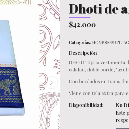
Dhoti de 
$42.000
Categorías:
HOMBRE/MEN
/
AC
Descripción
DHOTI" típica vestimenta 
calidad, doble borde; "azul
Con bordados en tonos do
Viene con tela extra para 
Disponibilidad:
No Di
Este 
respec