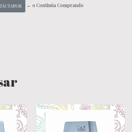
← o Continúa Comprando
TÁCTANOS
sar