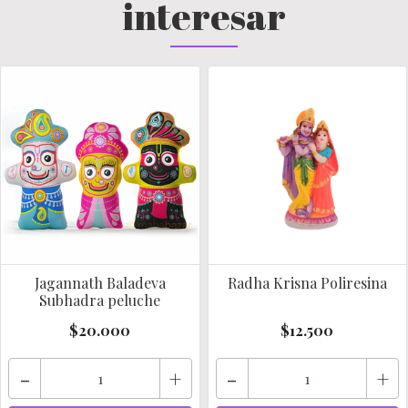
interesar
Jagannath Baladeva
Radha Krisna Poliresina
Subhadra peluche
$20.000
$12.500
-
+
-
+