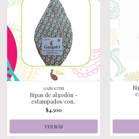
Bi
GANGOTRI
e
Bipas de algodón -
estampados/con..
$4.500
VER MÁS