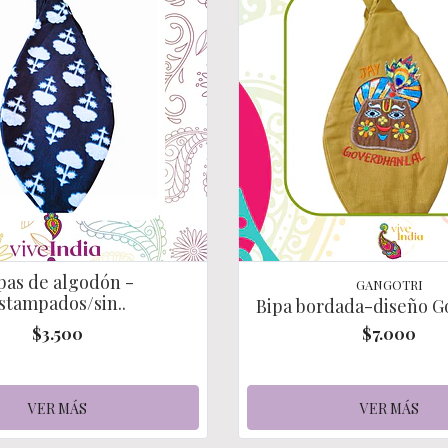
pas de algodón -
GANGOTRI
stampados/sin..
Bipa bordada-diseño 
$3.500
$7.000
VER MÁS
VER MÁS