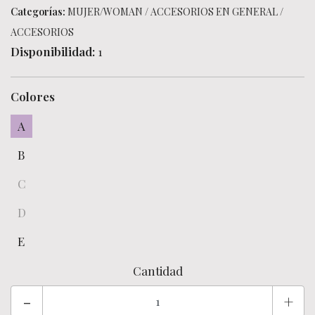
Categorías:
MUJER/WOMAN
/
ACCESORIOS EN GENERAL
/
ACCESORIOS
Disponibilidad:
1
Colores
A
B
C
D
E
Cantidad
-
+