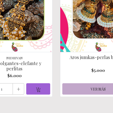
Aros jumkas-perlas 
NIDHIVAN
colgantes-elefante y
perlitas
$5.000
$6.000
+
VER MÁS