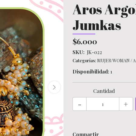
Aros Argol
Jumkas
$6.000
SKU:
JK-022
Categorías:
MUJER/WOMAN
/
A
Disponibilidad:
1
Cantidad
-
+
Compartir