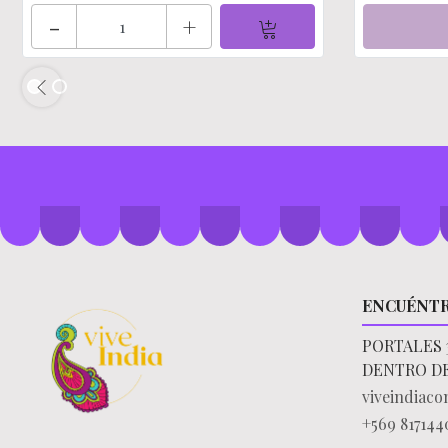
-
+
ENCUÉNT
PORTALES 
DENTRO D
viveindiac
+569 817144