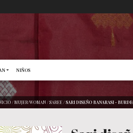
AN
NIÑOS
NICIO
/
MUJER/WOMAN
/
SAREE
/
SARI DISEÑO BANARASI - BURD