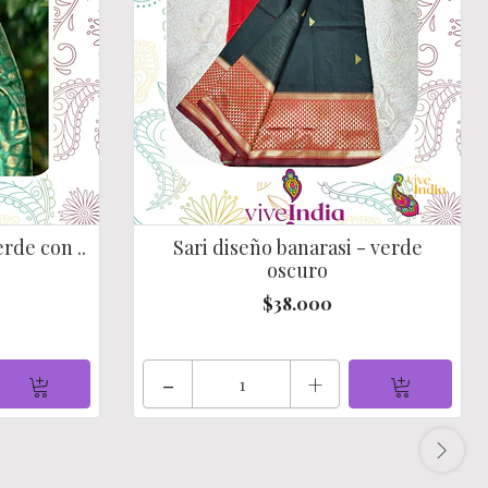
erde con ..
Sari diseño banarasi - verde
oscuro
$38.000
-
+