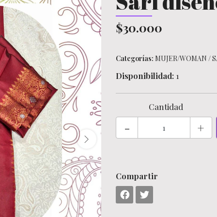
Sari diseñ
$30.000
Categorías:
MUJER/WOMAN
/
S
Disponibilidad:
1
Cantidad
-
+
Compartir