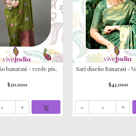
ño banarasi - verde pis..
Sari diseño Banarasi - V
$30.000
$42.000
+
-
+