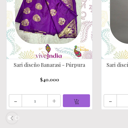
Sari diseño Banarasi - Púrpura
Sari dise
$40.000
-
+
-