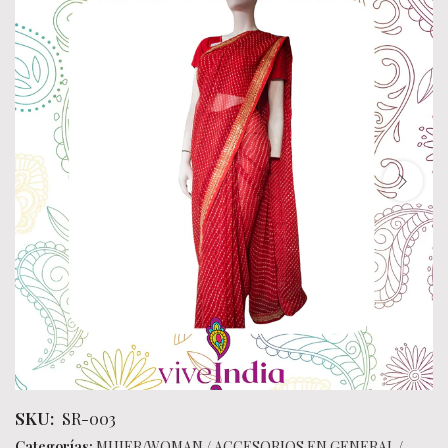
SKU:
SR-003
Categorías:
MUJER/WOMAN
/
ACCESORIOS EN GENERAL
/