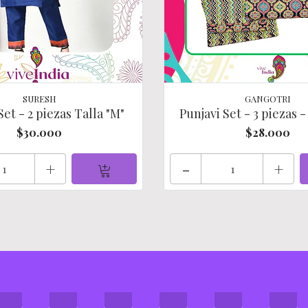
SURESH
GANGOTRI
Set - 2 piezas Talla "M"
Punjavi Set - 3 piezas -
$30.000
$28.000
+
-
+