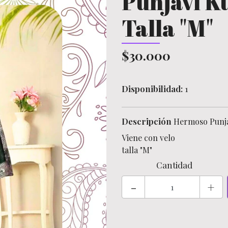
Punjavi Ku
Talla "M"
$30.000
Disponibilidad:
1
Descripción
Hermoso Punjav
Viene con velo
talla "M"
Cantidad
-
+