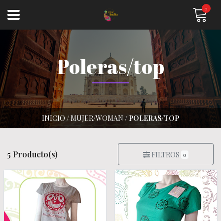
0
Poleras/top
INICIO
/
MUJER/WOMAN
/
POLERAS/TOP
5 Producto(s)
FILTROS
0