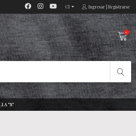
Cl
Ingresar | Registrarse
0
LA "S"