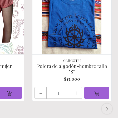
GANGOTRI
mujer
Polera de algodón-hombre talla
"S"
$13.000
-
+