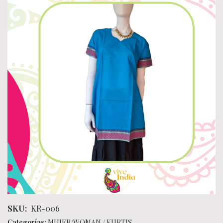
SKU:
KR-006
Categorías:
MUJER/WOMAN
/
KURTIS