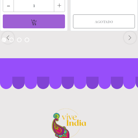
-
+
AGOTADO